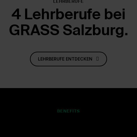
LEHRBERUFE
Weiterbildung
Öffi Ticket
Prämien
uvm.
4 Lehrberufe bei
GRASS Salzburg.
LEHRBERUFE ENTDECKEN
BENEFITS
Gründe für eine