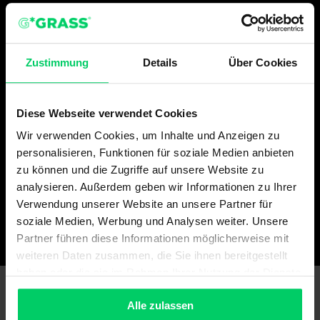
Du willst schon vor den
Schnuppertagen in unsere
Zustimmung
Details
Über Cookies
Lehrwerkstätten schauen? Dann
beginne jetzt deinen virtuellen 360°
Rundgang.
Diese Webseite verwendet Cookies
Wir verwenden Cookies, um Inhalte und Anzeigen zu
LEHRWERKSTATT GÖTZIS
personalisieren, Funktionen für soziale Medien anbieten
zu können und die Zugriffe auf unsere Website zu
LEHRWERKSTATT HÖCHST
analysieren. Außerdem geben wir Informationen zu Ihrer
Verwendung unserer Website an unsere Partner für
soziale Medien, Werbung und Analysen weiter. Unsere
Partner führen diese Informationen möglicherweise mit
weiteren Daten zusammen, die Sie ihnen bereitgestellt
haben oder die sie im Rahmen Ihrer Nutzung der Dienste
gesammelt haben.
Alle zulassen
BEWERBUNGSABLAUF