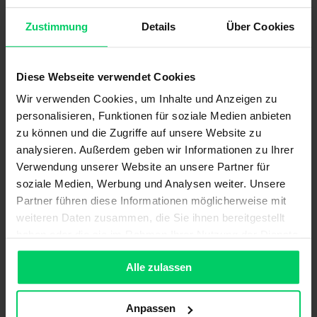
Automatisierungstechnik
Zustimmung
Details
Über Cookies
PDF
Diese Webseite verwendet Cookies
Wir verwenden Cookies, um Inhalte und Anzeigen zu
personalisieren, Funktionen für soziale Medien anbieten
zu können und die Zugriffe auf unsere Website zu
analysieren. Außerdem geben wir Informationen zu Ihrer
Prämien/Entschädigungen
Verwendung unserer Website an unsere Partner für
soziale Medien, Werbung und Analysen weiter. Unsere
Partner führen diese Informationen möglicherweise mit
weiteren Daten zusammen, die Sie ihnen bereitgestellt
PDF
haben oder die sie im Rahmen Ihrer Nutzung der Dienste
gesammelt haben.
Alle zulassen
Anpassen