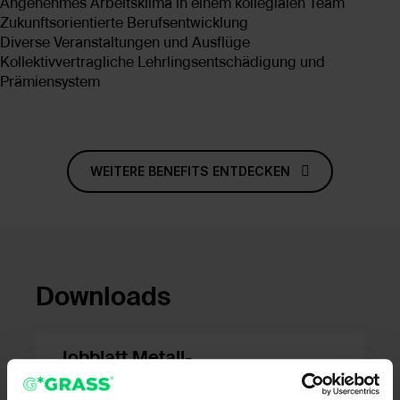
Angenehmes Arbeitsklima in einem kollegialen Team
Zukunftsorientierte Berufsentwicklung
Diverse Veranstaltungen und Ausflüge
Kollektivvertragliche Lehrlingsentschädigung und
Prämiensystem
WEITERE BENEFITS ENTDECKEN
Downloads
Jobblatt Metall-,
Maschinenbau- und