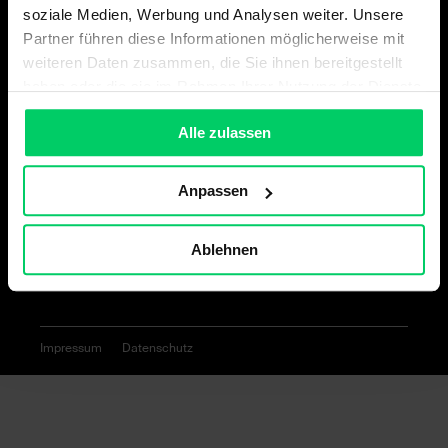
soziale Medien, Werbung und Analysen weiter. Unsere
Partner führen diese Informationen möglicherweise mit
weiteren Daten zusammen, die Sie ihnen bereitgestellt
haben oder die sie im Rahmen Ihrer Nutzung der Dienste
Lehrberufe
gesammelt haben.
Alle zulassen
Lehre bei GRASS
Benefits
Anpassen
Termine
Bewerbungsablauf
Ablehnen
Impressum
Datenschutz