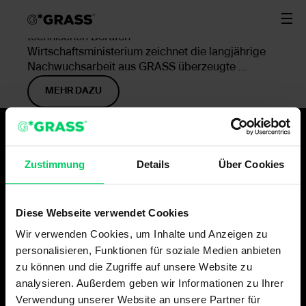
Unser Blog
GRASS erhält Staatspreis „Mädchen in
technischen Berufen“
Wirtschaftsministerium zeichnet die langjährige
Nachwuchsarbeit aus GRASS überzeugte ...
MEHR DAZU
Zustimmung
Details
Über Cookies
Wer fortschrittliche Lösungen
entwickelt, muss der Gegenwart
Diese Webseite verwendet Cookies
immer einen Schritt voraus sein. Das
Wir verwenden Cookies, um Inhalte und Anzeigen zu
sind wir. Wir warten nicht auf die
personalisieren, Funktionen für soziale Medien anbieten
Zukunft. Wir gestalten sie – aktiv und
zu können und die Zugriffe auf unsere Website zu
innovativ.
analysieren. Außerdem geben wir Informationen zu Ihrer
Verwendung unserer Website an unsere Partner für